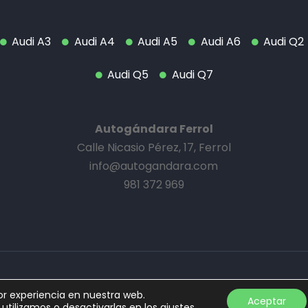
Audi A3
Audi A4
Audi A5
Audi A6
Audi Q2
Audi Q5
Audi Q7
Autogándara Ferrol
Calle Nicasio Pérez, 17, Ferrol
info@autogandara.com
981 372 969
or experiencia en nuestra web.
Aceptar
tilizamos o desactivarlas en los
ajustes
.