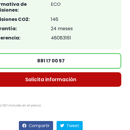
rmativa de
ECO
isiones:
isiones CO2:
146
rantía:
24 meses
erencia:
48083161
881 17 00 57
Solicita información
o NO incluido en el precio.
Compartir
Tweet