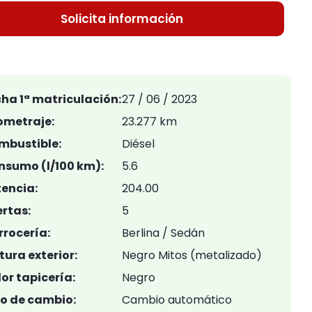
Solicita información
ha 1ª matriculación:
27 / 06 / 2023
ometraje:
23.277 km
mbustible:
Diésel
nsumo (l/100 km):
5.6
encia:
204.00
rtas:
5
rocería:
Berlina / Sedán
tura exterior:
Negro Mitos (metalizado)
or tapicería:
Negro
po de cambio:
Cambio automático