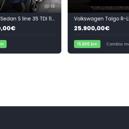
18
Audi A3 Sedan S line 35 TDI 110 kW (150 CV) S tronic
0,00€
25.900,00€
km
15.865 km
Cambio m
automático
Diésel
Gasolina