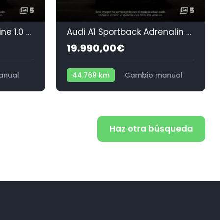
5
5
Volkswagen Taigo R-Line 1.0 TSI 81 kW (110 CV)
Audi A1 Sportback Adrenalin edition 25 TFSI 70 kW (95 CV)
19.990,00€
anual
44.769 km
Cambio manual
Gasolina
Haz otra búsqueda