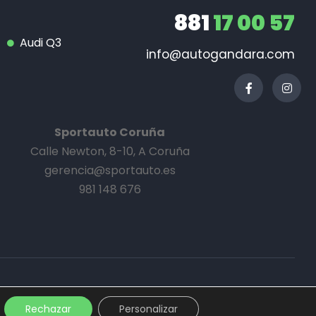
881
17 00 57
Audi Q3
info@autogandara.com
Sportauto Coruña
Calle Newton, 8-10, A Coruña
gerencia@sportauto.es
981 148 676
Aviso legal
·
Política de cookies
Rechazar
Personalizar