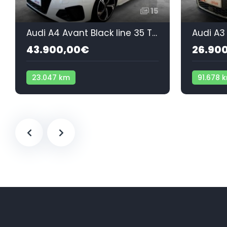
15
Audi A4 Avant Black line 35 TDI 120 kW (163 CV) S tronic
43.900,00€
26.90
23.047 km
91.678 
Cambio automático
Diésel
Cambio 