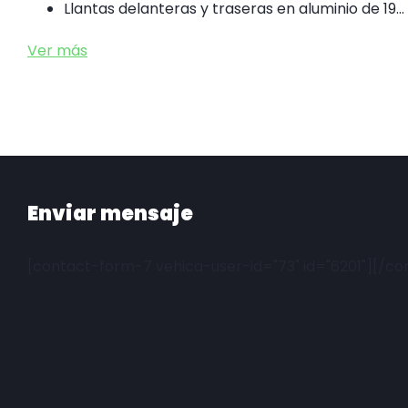
Llantas delanteras y traseras en aluminio de 19…
Ver más
Enviar mensaje
[contact-form-7 vehica-user-id="73" id="6201"][/c