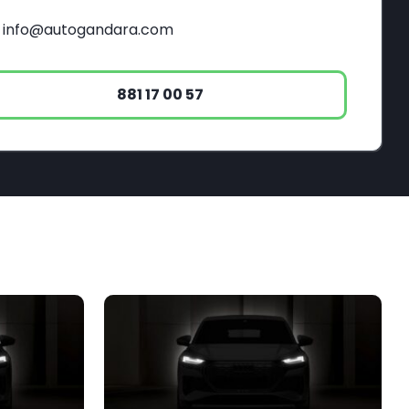
info@autogandara.com
881 17 00 57