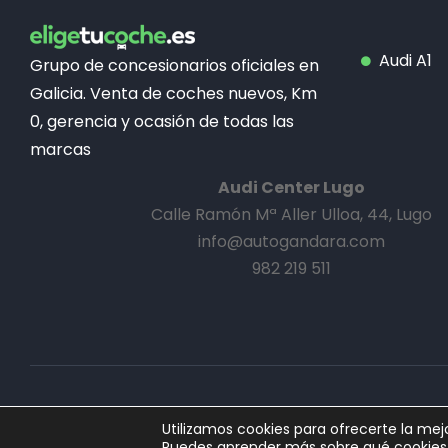
Audi A1
Grupo de concesionarios oficiales en
Galicia. Venta de coches nuevos, Km
0, gerencia y ocasión de todas las
marcas
Audi Center Lugo
Calle Ramón Mª Aller Ulloa, 44, Lugo
info@autogandara.com
982 219 511
© eligetucoche.es
Utilizamos cookies para ofrecerte la mej
Puedes aprender más sobre qué cookies u