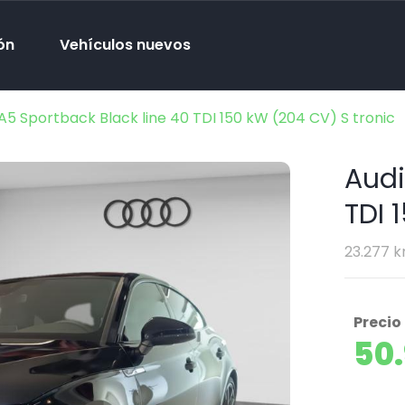
ón
Vehículos nuevos
A5 Sportback Black line 40 TDI 150 kW (204 CV) S tronic
Audi
TDI 
23.277 
Precio
50