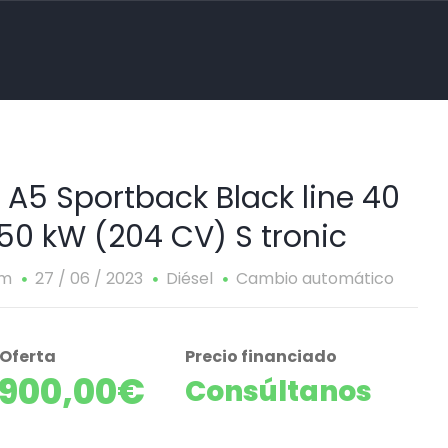
 A5 Sportback Black line 40
150 kW (204 CV) S tronic
km
27 / 06 / 2023
Diésel
Cambio automático
 Oferta
Precio financiado
.900,00€
Consúltanos