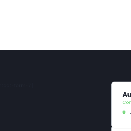
ontact-form-7]
Au
Con