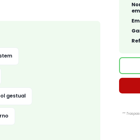
No
em
Em
Ga
Ref
ystem
ol gestual
** Traspas
orno