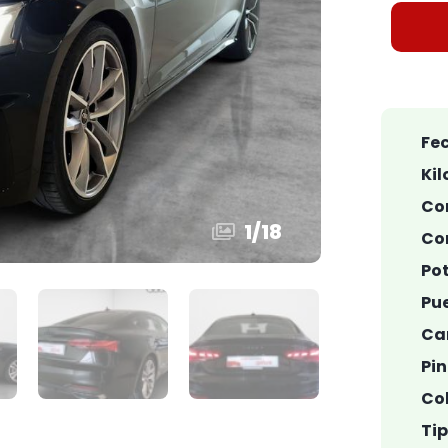
Fec
Kil
Co
1
/
18
Co
Pot
Pue
Car
Pin
Col
Ti