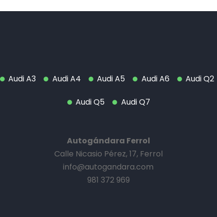
Audi A3
Audi A4
Audi A5
Audi A6
Audi Q2
Audi Q5
Audi Q7
Autogándara Ferrol
Calle Nicasio Pérez, 17, Ferrol
info@autogandara.com
981 372 969