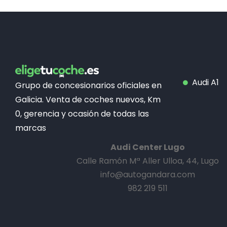
Audi A1
Grupo de concesionarios oficiales en
Galicia. Venta de coches nuevos, Km
0, gerencia y ocasión de todas las
marcas
Audi Center Lugo
Calle Ramón Mª Aller Ulloa, 44, Lugo
info@autogandara.com
982 219 511