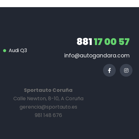
881
17 00 57
Audi Q3
info@autogandara.com
Sportauto Coruña
Calle Newton, 8-10, A Coruña
gerencia@sportauto.es
981 148 676