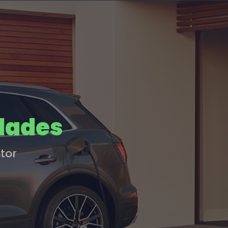
dades
tor